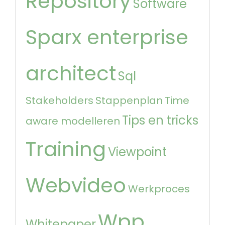
Repository
Software
Sparx enterprise
architect
Sql
Stakeholders
Stappenplan
Time
Tips en tricks
aware modelleren
Training
Viewpoint
Webvideo
Werkproces
Wpp
Whitepaper