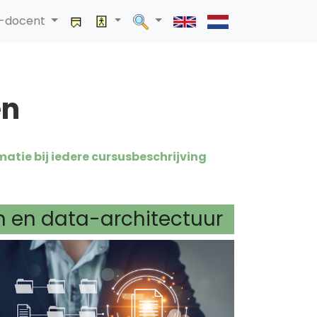
a-docent
en
matie bij iedere cursusbeschrijving
 en data-architectuur