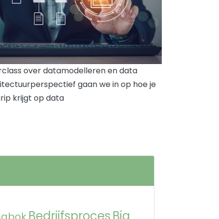
lass over datamodelleren en data
hitectuurperspectief gaan we in op hoe je
rip krijgt op data
Bedrijfsproces
Big
Babok