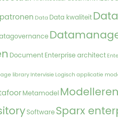
Data
 patronen
Data kwaliteit
Data
Datamanag
atagovernance
en
Document
Enterprise architect
Ente
age library
Intervisie
Logisch applicatie mod
Modellere
tafoor
Metamodel
itory
Sparx enter
Software