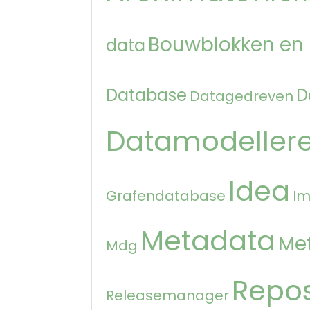
Bouwblokken en
data
Database
D
Datagedreven
Datamodeller
Idea
Grafendatabase
Im
Metadata
Me
Mdg
Repos
Releasemanager