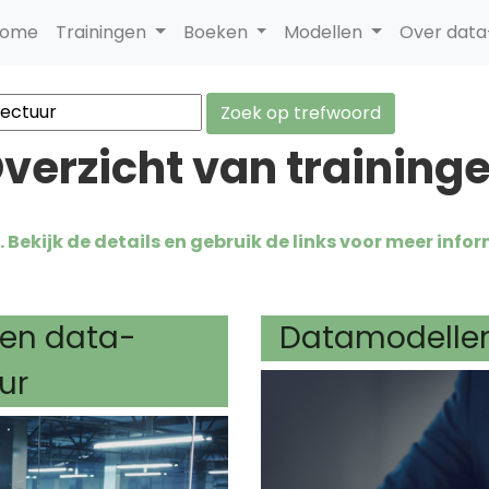
ome
Trainingen
Boeken
Modellen
Over dat
verzicht van training
Bekijk de details en gebruik de links voor meer infor
en data-
Datamodellen
ur