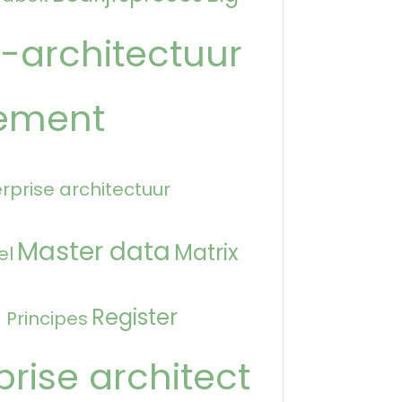
-architectuur
ement
rprise architectuur
Master data
Matrix
el
n
Register
Principes
prise architect