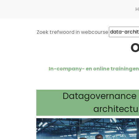
H
Zoek trefwoord in webcourse
O
In-company- en online trainingen. 
Datagovernance 
architectu