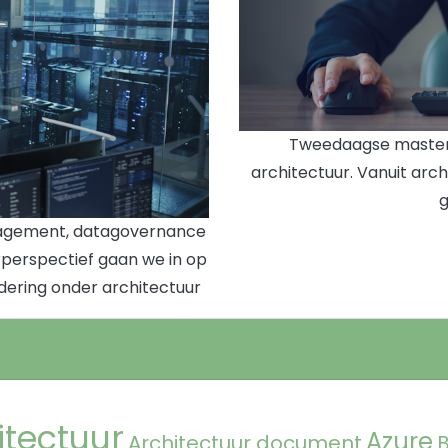
Tweedaagse masterc
architectuur. Vanuit arc
g
agement, datagovernance
rperspectief gaan we in op
dering onder architectuur
itectuur
Azure
Architectuur document