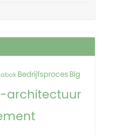
Bedrijfsproces
Big
Babok
-architectuur
ement