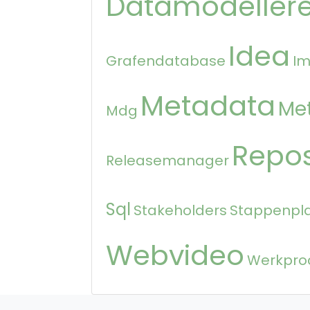
Datamodeller
Idea
Grafendatabase
Im
Metadata
Me
Mdg
Repos
Releasemanager
Sql
Stakeholders
Stappenpl
Webvideo
Werkpro