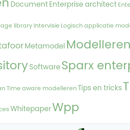
en
Document
Enterprise architect
Ente
age library
Intervisie
Logisch applicatie mod
Modellere
tafoor
Metamodel
itory
Sparx enter
Software
T
Tips en tricks
an
Time aware modelleren
Wpp
Whitepaper
ces