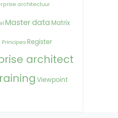
rprise architectuur
Master data
Matrix
el
n
Register
Principes
prise architect
raining
Viewpoint