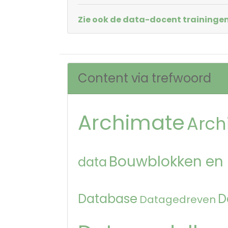
Zie ook de data-docent trainingen
Content via trefwoord
Archimate
Arch
Bouwblokken en
data
Database
D
Datagedreven