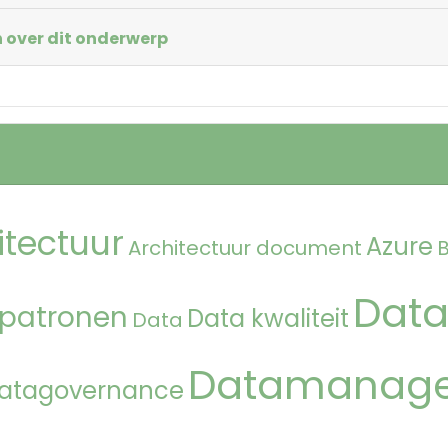
 over dit onderwerp
itectuur
Azure
Architectuur document
Data
 patronen
Data kwaliteit
Data
Datamanag
atagovernance