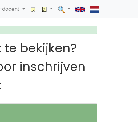
a-docent
 te bekijken?
or inschrijven
t