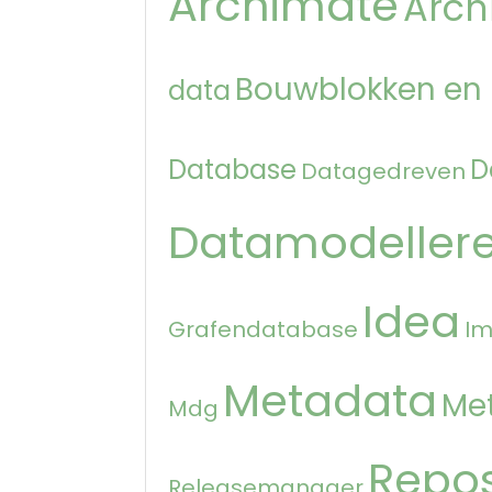
Archimate
Arch
Bouwblokken en
data
Database
D
Datagedreven
Datamodeller
Idea
Grafendatabase
Im
Metadata
Me
Mdg
Repos
Releasemanager