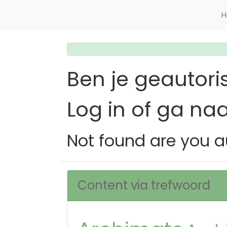
H
Ben je geautori
Log in of ga na
Not found are you a
Content via trefwoord