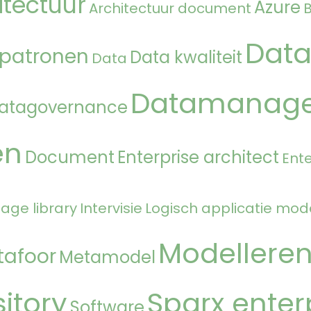
itectuur
Azure
Architectuur document
Data
 patronen
Data kwaliteit
Data
Datamanag
atagovernance
en
Document
Enterprise architect
Ente
age library
Intervisie
Logisch applicatie mod
Modellere
tafoor
Metamodel
itory
Sparx enter
Software