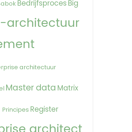
Bedrijfsproces
Big
Babok
-architectuur
ement
rprise architectuur
Master data
Matrix
el
n
Register
Principes
prise architect