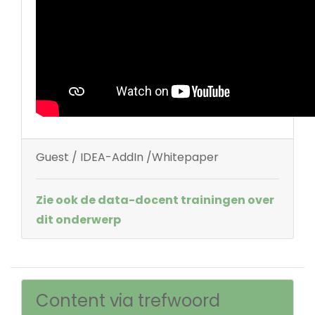
Guest / IDEA-AddIn /Whitepaper
Zie ook de data-docent trainingen over
dit onderwerp
Content via trefwoord