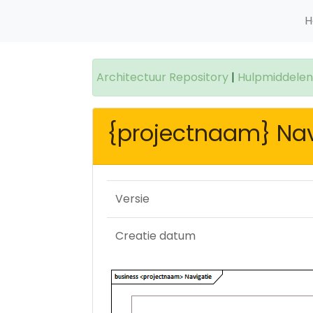
H
Architectuur Repository
|
Hulpmiddelen 
{projectnaam} Nav
Versie
Creatie datum