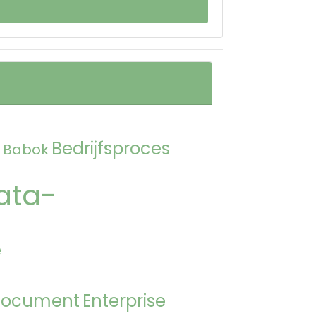
Bedrijfsproces
Babok
ata-
e
Document
Enterprise