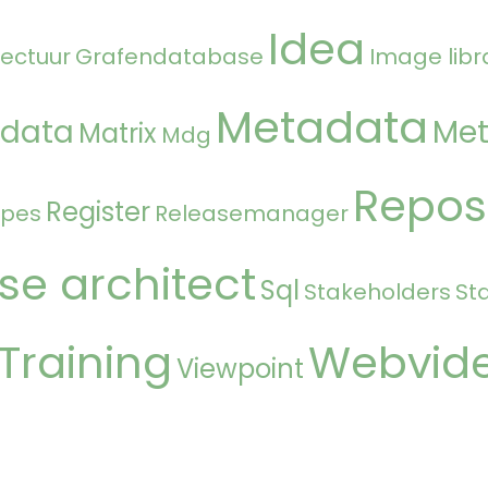
Idea
tectuur
Grafendatabase
Image libr
Metadata
 data
Met
Matrix
Mdg
Repos
Register
ipes
Releasemanager
se architect
Sql
Stakeholders
St
Training
Webvid
Viewpoint