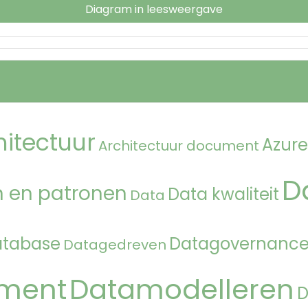
Diagram in leesweergave
hitectuur
Azure
Architectuur document
D
 en patronen
Data kwaliteit
Data
atabase
Datagovernanc
Datagedreven
ment
Datamodelleren