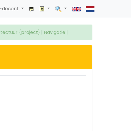
a-docent
tectuur {project}
|
Navigatie
|