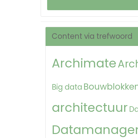
Content via trefwoord
Archimate
Arc
Bouwblokken
Big data
architectuur
D
Datamanage