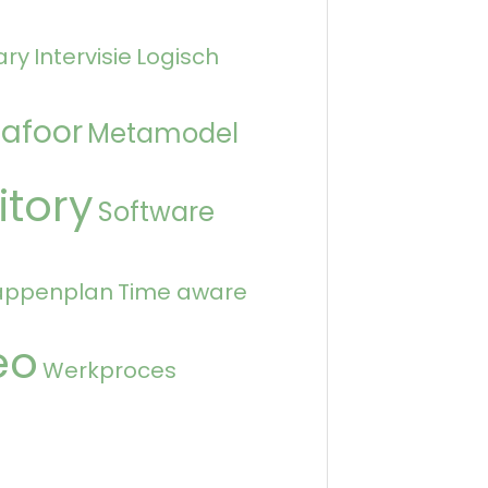
ary
Intervisie
Logisch
afoor
Metamodel
itory
Software
appenplan
Time aware
eo
Werkproces