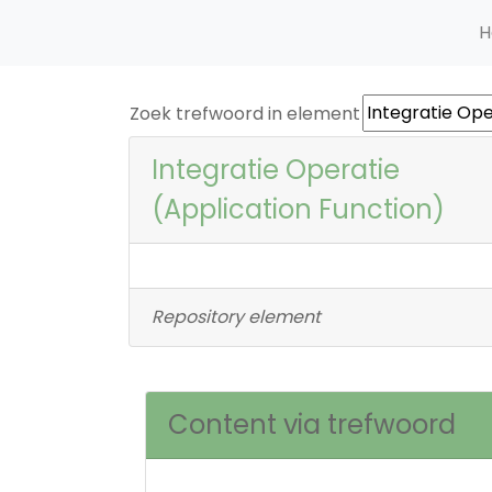
H
Zoek trefwoord in element
Integratie Operatie
(Application Function)
Repository element
Content via trefwoord