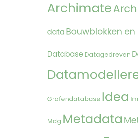
Archimate
Arch
Bouwblokken en
data
Database
D
Datagedreven
Datamodeller
Idea
Grafendatabase
Im
Metadata
Me
Mdg