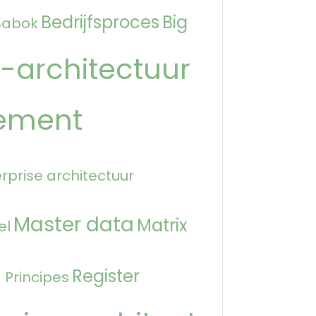
Bedrijfsproces
Big
Babok
-architectuur
ement
rprise architectuur
Master data
Matrix
el
n
Register
Principes