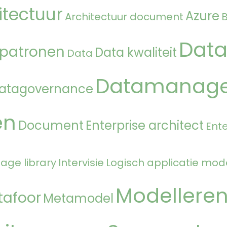
itectuur
Azure
Architectuur document
Data
 patronen
Data kwaliteit
Data
Datamanag
atagovernance
en
Document
Enterprise architect
Ente
age library
Intervisie
Logisch applicatie mod
Modellere
tafoor
Metamodel