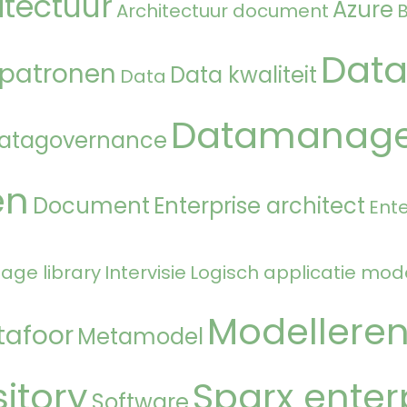
itectuur
Azure
Architectuur document
Data
 patronen
Data kwaliteit
Data
Datamanag
atagovernance
en
Document
Enterprise architect
Ente
age library
Intervisie
Logisch applicatie mod
Modellere
tafoor
Metamodel
itory
Sparx enter
Software