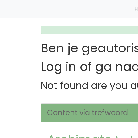
H
Ben je geautori
Log in of ga na
Not found are you a
Content via trefwoord