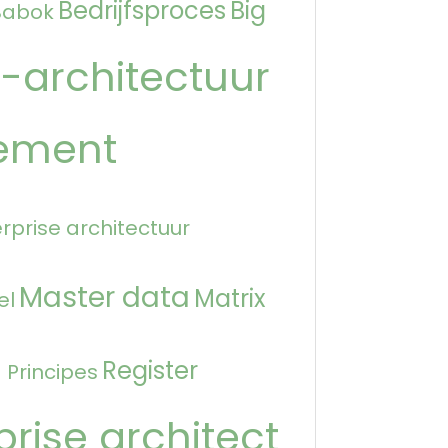
Bedrijfsproces
Big
Babok
-architectuur
ement
rprise architectuur
Master data
Matrix
el
n
Register
Principes
prise architect