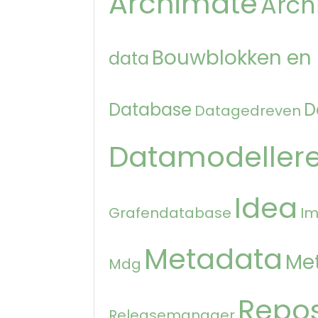
Archimate
Arch
Bouwblokken en
data
Database
D
Datagedreven
Datamodeller
Idea
Grafendatabase
Im
Metadata
Me
Mdg
Repos
Releasemanager