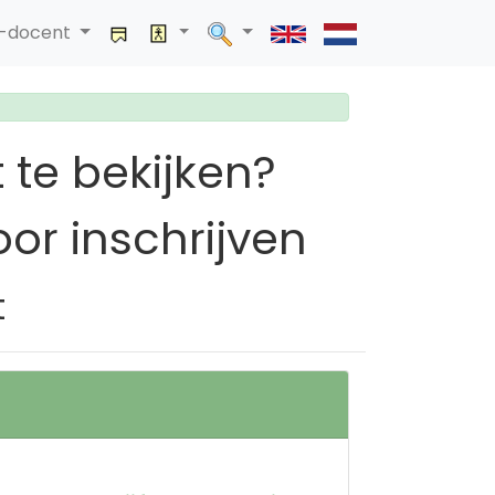
a-docent
 te bekijken?
or inschrijven
t