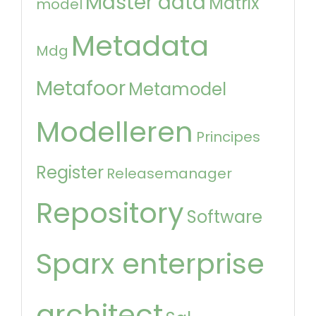
Master data
Matrix
model
Metadata
Mdg
Metafoor
Metamodel
Modelleren
Principes
Register
Releasemanager
Repository
Software
Sparx enterprise
architect