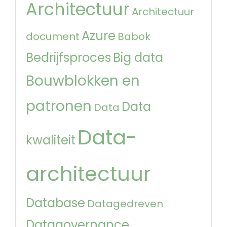
Architectuur
Architectuur
Azure
document
Babok
Bedrijfsproces
Big data
Bouwblokken en
patronen
Data
Data
Data-
kwaliteit
architectuur
Database
Datagedreven
Datagovernance