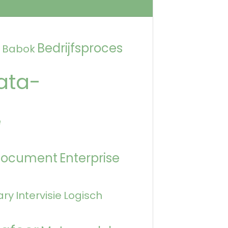
Bedrijfsproces
Babok
ata-
e
Document
Enterprise
ary
Intervisie
Logisch