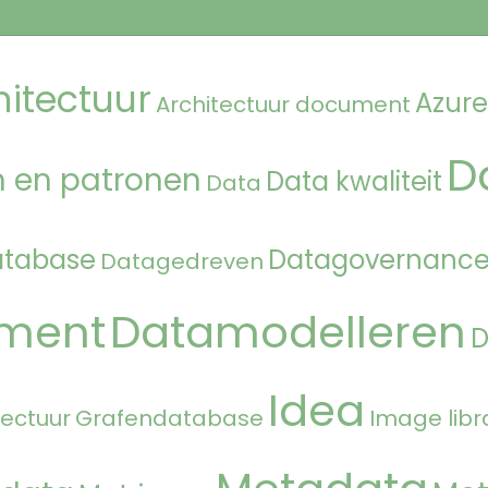
hitectuur
Azure
Architectuur document
D
 en patronen
Data kwaliteit
Data
atabase
Datagovernanc
Datagedreven
ment
Datamodelleren
Idea
tectuur
Grafendatabase
Image libr