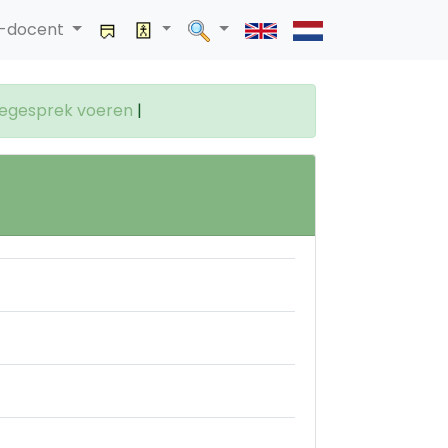
a-docent
tiegesprek voeren
|