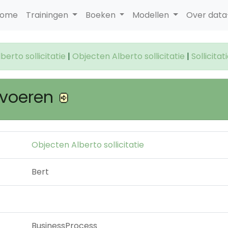
ome
Trainingen
Boeken
Modellen
Over dat
erto sollicitatie
|
Objecten Alberto sollicitatie
|
Sollicita
k voeren
Objecten Alberto sollicitatie
Bert
BusinessProcess