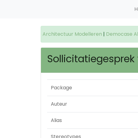
H
Architectuur Modelleren
|
Democase Alb
Sollicitatiegespre
Package
Auteur
Alias
Stereotypes