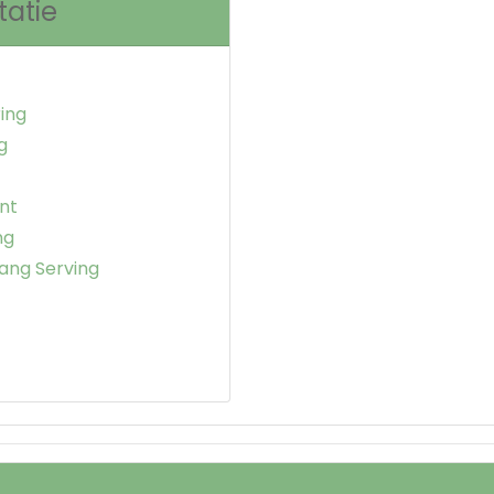
tatie
ing
g
nt
ng
ang Serving