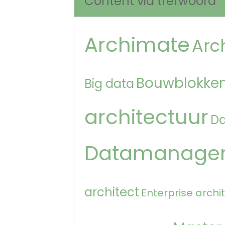
Content via trefwoord
Archimate
Arc
Bouwblokken
Big data
architectuur
D
Datamanage
architect
Enterprise archi