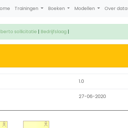
ome
Trainingen
Boeken
Modellen
Over dat
erto sollicitatie
|
Bedrijfslaag
|
1.0
27-06-2020