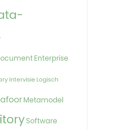
ata-
e
Document
Enterprise
ary
Intervisie
Logisch
afoor
Metamodel
itory
Software