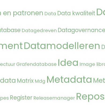
D
 en patronen
Data kwaliteit
Data
atabase
Datagovernanc
Datagedreven
ment
Datamodelleren
Idea
tectuur
Grafendatabase
Image libr
Metadata
 data
Met
Matrix
Mdg
Repos
Register
ipes
Releasemanager