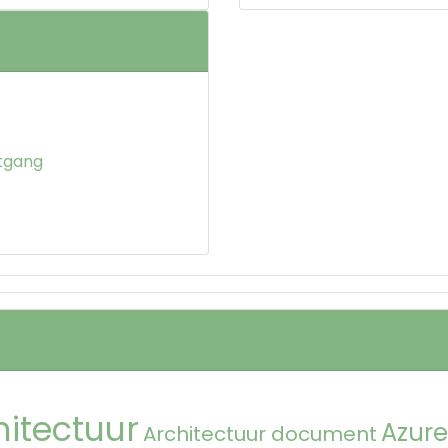
tgang
hitectuur
Azure
Architectuur document