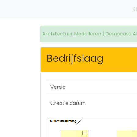
H
Architectuur Modelleren
|
Democase Alb
Bedrijfslaag
Versie
Creatie datum