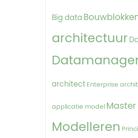
Bouwblokken
Big data
architectuur
D
Datamanage
architect
Enterprise archi
Master
applicatie model
Modelleren
Princ