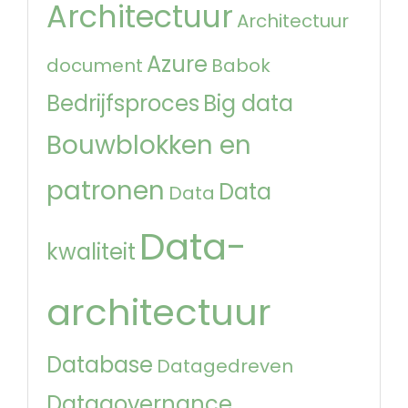
Architectuur
Architectuur
Azure
document
Babok
Bedrijfsproces
Big data
Bouwblokken en
patronen
Data
Data
Data-
kwaliteit
architectuur
Database
Datagedreven
Datagovernance