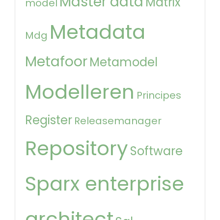
Master data
Matrix
model
Metadata
Mdg
Metafoor
Metamodel
Modelleren
Principes
Register
Releasemanager
Repository
Software
Sparx enterprise
architect