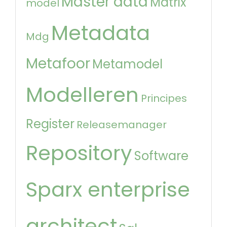
Master data
Matrix
model
Metadata
Mdg
Metafoor
Metamodel
Modelleren
Principes
Register
Releasemanager
Repository
Software
Sparx enterprise
architect