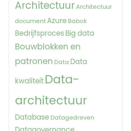
Architectuur
Architectuur
Azure
document
Babok
Bedrijfsproces
Big data
Bouwblokken en
patronen
Data
Data
Data-
kwaliteit
architectuur
Database
Datagedreven
Datagovernance