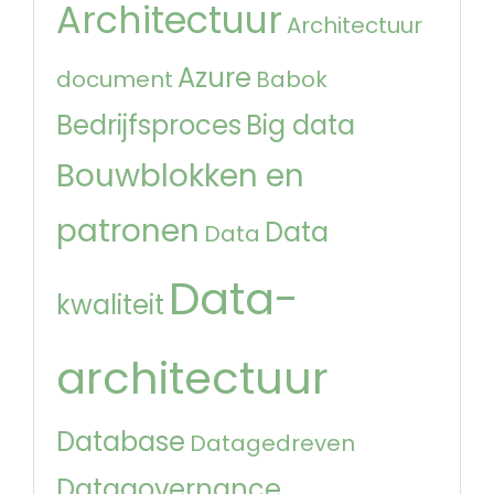
Architectuur
Architectuur
Azure
document
Babok
Bedrijfsproces
Big data
Bouwblokken en
patronen
Data
Data
Data-
kwaliteit
architectuur
Database
Datagedreven
Datagovernance