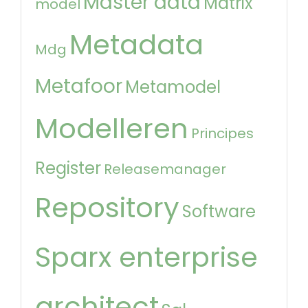
Master data
Matrix
model
Metadata
Mdg
Metafoor
Metamodel
Modelleren
Principes
Register
Releasemanager
Repository
Software
Sparx enterprise
architect