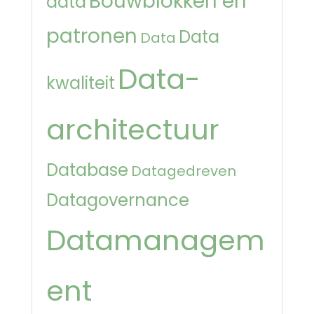
Bouwblokken en
data
patronen
Data
Data
Data-
kwaliteit
architectuur
Database
Datagedreven
Datagovernance
Datamanagem
ent