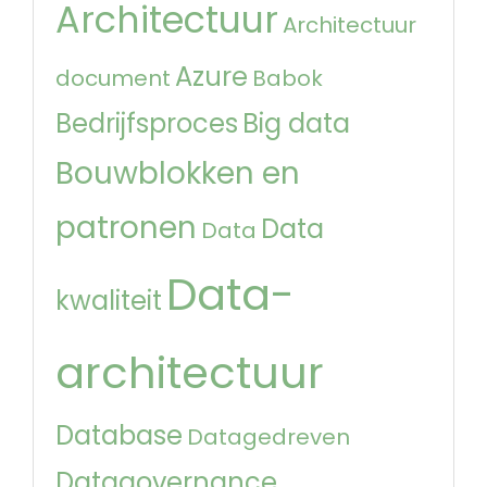
Architectuur
Architectuur
Azure
document
Babok
Bedrijfsproces
Big data
Bouwblokken en
patronen
Data
Data
Data-
kwaliteit
architectuur
Database
Datagedreven
Datagovernance