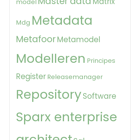
Master data
Matrix
model
Metadata
Mdg
Metafoor
Metamodel
Modelleren
Principes
Register
Releasemanager
Repository
Software
Sparx enterprise
architect