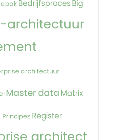
Bedrijfsproces
Big
Babok
-architectuur
ement
rprise architectuur
Master data
Matrix
el
n
Register
Principes
prise architect