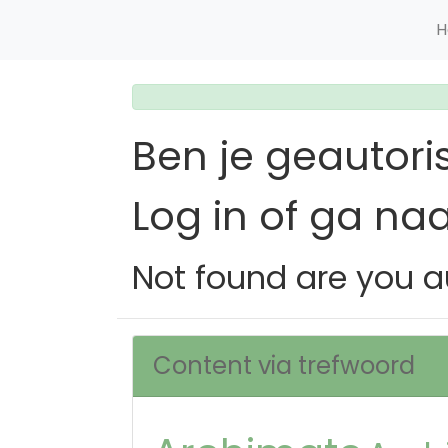
H
Ben je geautori
Log in of ga na
Not found are you a
Content via trefwoord