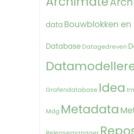
Archimate
Arch
Bouwblokken en
data
Database
D
Datagedreven
Datamodeller
Idea
Grafendatabase
Im
Metadata
Me
Mdg
Repos
Releasemanager