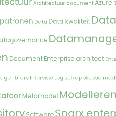
itectuur
Azure
Architectuur document
Data
 patronen
Data kwaliteit
Data
Datamanag
atagovernance
en
Document
Enterprise architect
Ente
age library
Intervisie
Logisch applicatie mod
Modellere
tafoor
Metamodel
itory
Sparx enter
Software