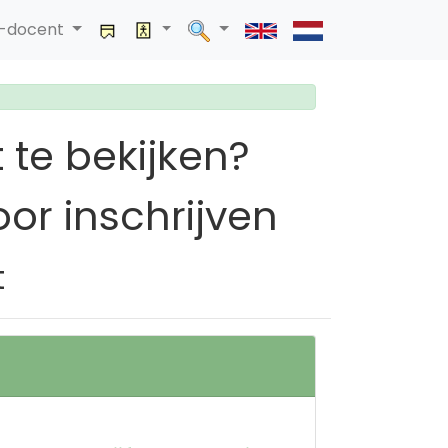
a-docent
 te bekijken?
or inschrijven
t