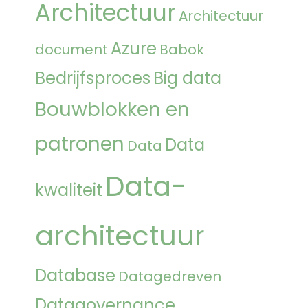
Architectuur
Architectuur
Azure
document
Babok
Bedrijfsproces
Big data
Bouwblokken en
patronen
Data
Data
Data-
kwaliteit
architectuur
Database
Datagedreven
Datagovernance