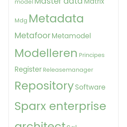
Master data
Matrix
model
Metadata
Mdg
Metafoor
Metamodel
Modelleren
Principes
Register
Releasemanager
Repository
Software
Sparx enterprise
architect