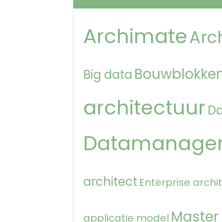
Archimate
Arc
Bouwblokken
Big data
architectuur
D
Datamanage
architect
Enterprise archi
Master
applicatie model