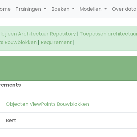
ome
Trainingen
Boeken
Modellen
Over dat
bij een Architectuur Repository
|
Toepassen architectuu
ts Bouwblokken
|
Requirement
|
irements
Objecten ViewPoints Bouwblokken
Bert