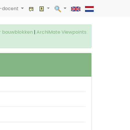
a-docent
r bouwblokken
|
ArchiMate Viewpoints