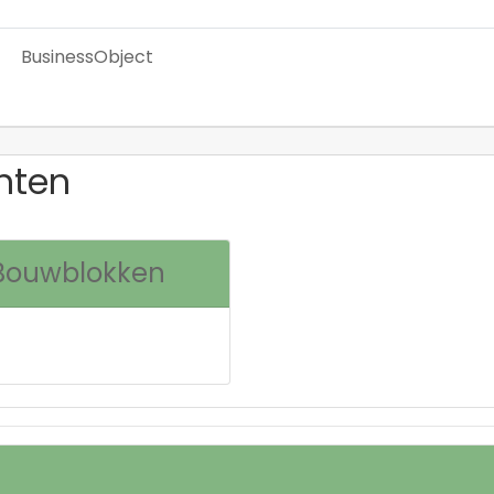
BusinessObject
nten
 Bouwblokken