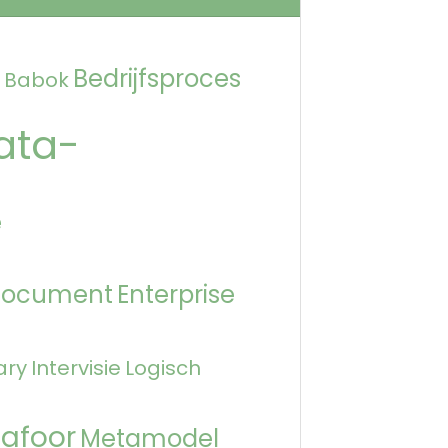
Bedrijfsproces
Babok
ata-
e
Document
Enterprise
ary
Intervisie
Logisch
afoor
Metamodel