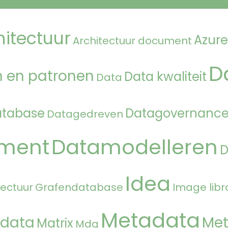
hitectuur
Azure
Architectuur document
D
 en patronen
Data kwaliteit
Data
atabase
Datagovernanc
Datagedreven
ment
Datamodelleren
Idea
tectuur
Grafendatabase
Image libr
Metadata
 data
Met
Matrix
Mdg