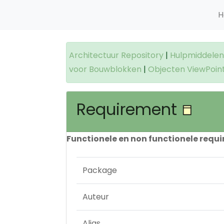
H
Architectuur Repository
|
Hulpmiddelen 
voor Bouwblokken
|
Objecten ViewPoin
Requirement
Functionele en non functionele requ
Package
Auteur
Alias