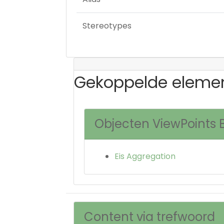
Stereotypes
Gekoppelde eleme
Objecten ViewPoints
Eis Aggregation
Content via trefwoord