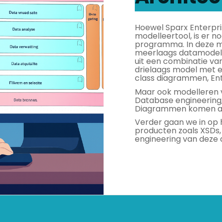
Hoewel Sparx Enterpri
modelleertool, is er n
programma. In deze ma
meerlaags datamodel 
uit een combinatie va
drielaags model met 
class diagrammen, Enti
Maar ook modelleren v
Database engineering,
Diagrammen komen aan
Verder gaan we in op
producten zoals XSDs,
engineering van deze