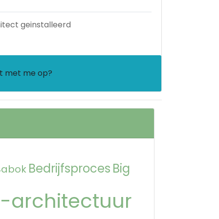
tect geinstalleerd
act met me op?
Bedrijfsproces
Big
Babok
-architectuur