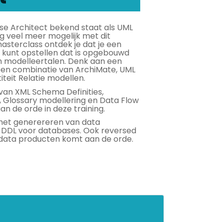
se Architect bekend staat als UML
og veel meer mogelijk met dit
sterclass ontdek je dat je een
kunt opstellen dat is opgebouwd
n modelleertalen. Denk aan een
een combinatie van ArchiMate, UML
teit Relatie modellen.
an XML Schema Definities,
 Glossary modellering en Data Flow
 de orde in deze training.
 het generereren van data
 DDL voor databases. Ook reversed
 data producten komt aan de orde.