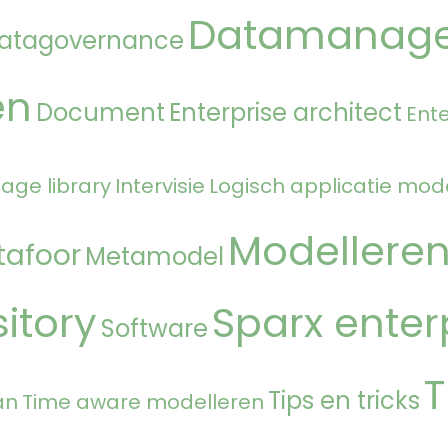
Datamanag
atagovernance
en
Document
Enterprise architect
Ente
age library
Intervisie
Logisch applicatie mod
Modellere
tafoor
Metamodel
itory
Sparx enter
Software
T
Tips en tricks
an
Time aware modelleren