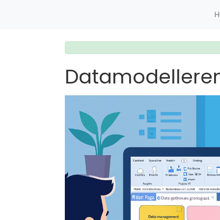
H
Datamodelleren 