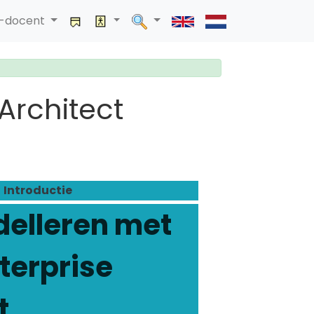
a-docent
Architect
Introductie
elleren met
terprise
t