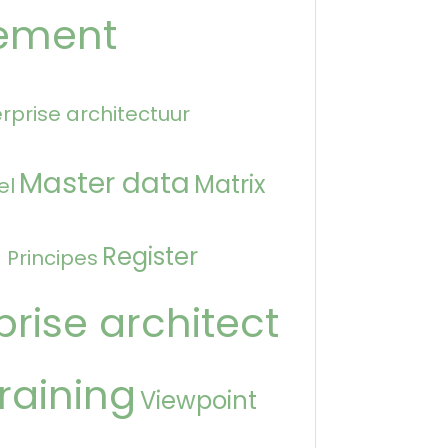
ement
rprise architectuur
Master data
Matrix
el
n
Register
Principes
prise architect
raining
Viewpoint