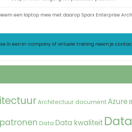
Neem een laptop mee met daarop Sparx Enterprise Archi
sse in een in-company of virtuele training neem je cont
itectuur
Azure
Architectuur document
Data
 patronen
Data kwaliteit
Data