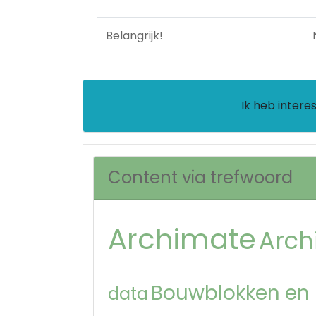
Belangrijk!
Ik heb intere
Content via trefwoord
Archimate
Arch
Bouwblokken en
data