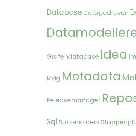
Database
D
Datagedreven
Datamodeller
Idea
Grafendatabase
Im
Metadata
Me
Mdg
Repos
Releasemanager
Sql
Stakeholders
Stappenpl