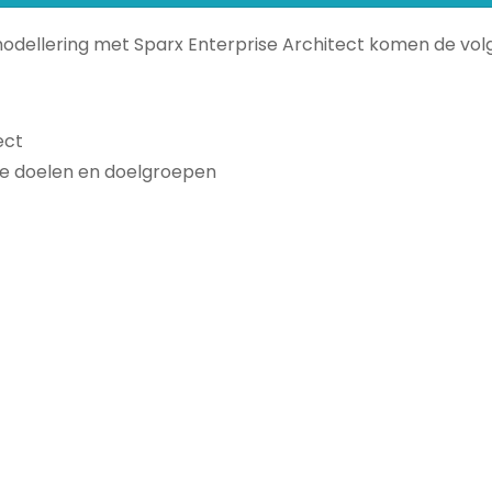
a modellering met Sparx Enterprise Architect komen de v
ect
de doelen en doelgroepen