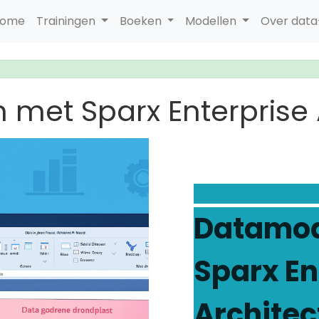
ome
Trainingen
Boeken
Modellen
Over dat
met Sparx Enterprise 
Datamod
Sparx En
Architec