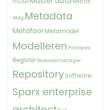
Master data
Matrix
model
Metadata
Mdg
Metafoor
Metamodel
Modelleren
Principes
Register
Releasemanager
Repository
Software
Sparx enterprise
architect