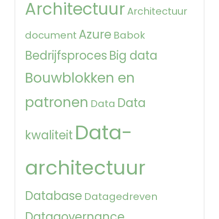
Architectuur
Architectuur
Azure
document
Babok
Bedrijfsproces
Big data
Bouwblokken en
patronen
Data
Data
Data-
kwaliteit
architectuur
Database
Datagedreven
Datagovernance