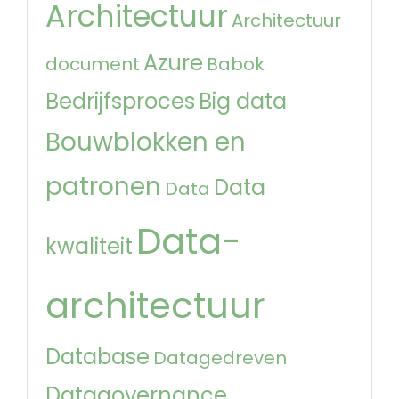
Architectuur
Architectuur
Azure
document
Babok
Bedrijfsproces
Big data
Bouwblokken en
patronen
Data
Data
Data-
kwaliteit
architectuur
Database
Datagedreven
Datagovernance