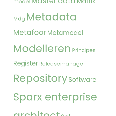
Master data
Matrix
model
Metadata
Mdg
Metafoor
Metamodel
Modelleren
Principes
Register
Releasemanager
Repository
Software
Sparx enterprise
architect