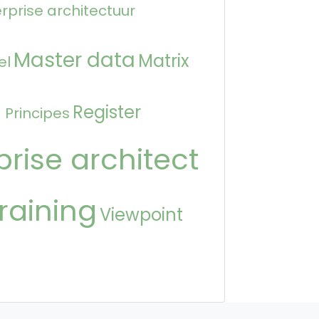
rprise architectuur
Master data
Matrix
el
n
Register
Principes
prise architect
raining
Viewpoint