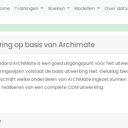
ome
Trainingen
Boeken
Modellen
Over dat
ing op basis van Archimate
ndard ArchiMate is een goed uitgangspunt voor het uitw
ingswijzen volstaat de basis uitwerking niet. Gelukkig bi
eschrijft welke onderdelen van ArchiMate ingezet kunne
t realiseren van een complete CDM uitwerking.
r