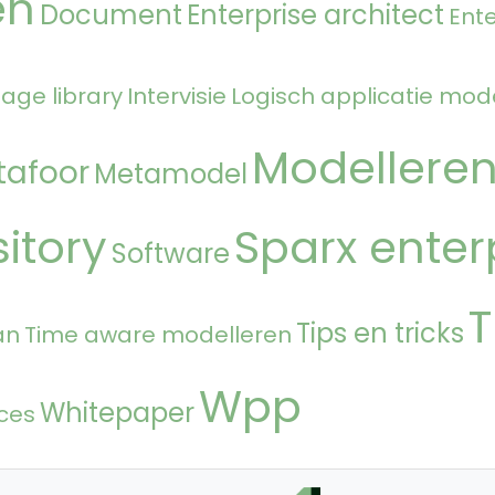
en
Document
Enterprise architect
Ente
age library
Intervisie
Logisch applicatie mod
Modellere
tafoor
Metamodel
itory
Sparx enter
Software
T
Tips en tricks
an
Time aware modelleren
Wpp
Whitepaper
ces