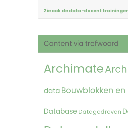
Zie ook de data-docent trainingen
Content via trefwoord
Archimate
Arch
Bouwblokken en
data
Database
D
Datagedreven