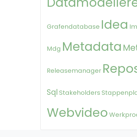
Datamodeller
Idea
Grafendatabase
Im
Metadata
Me
Mdg
Repos
Releasemanager
Sql
Stakeholders
Stappenpl
Webvideo
Werkpro