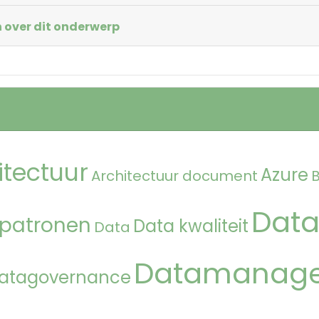
 over dit onderwerp
itectuur
Azure
Architectuur document
Data
 patronen
Data kwaliteit
Data
Datamanag
atagovernance