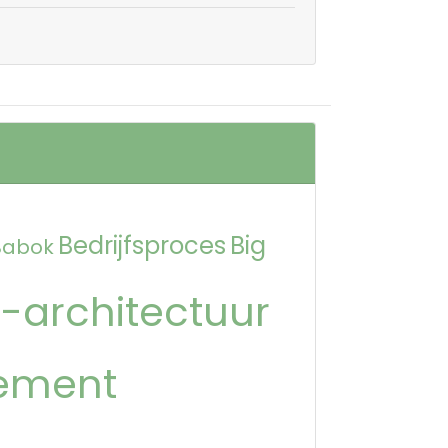
Bedrijfsproces
Big
Babok
-architectuur
ement