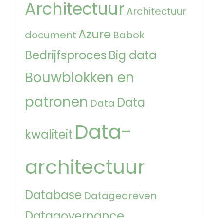
Architectuur
Architectuur
Azure
document
Babok
Bedrijfsproces
Big data
Bouwblokken en
patronen
Data
Data
Data-
kwaliteit
architectuur
Database
Datagedreven
Datagovernance