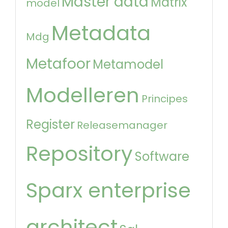
Master data
Matrix
model
Metadata
Mdg
Metafoor
Metamodel
Modelleren
Principes
Register
Releasemanager
Repository
Software
Sparx enterprise
architect