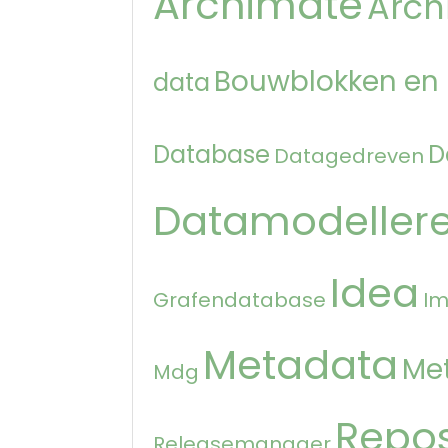
Archimate
Arch
Bouwblokken en
data
Database
D
Datagedreven
Datamodeller
Idea
Grafendatabase
Im
Metadata
Me
Mdg
Repos
Releasemanager