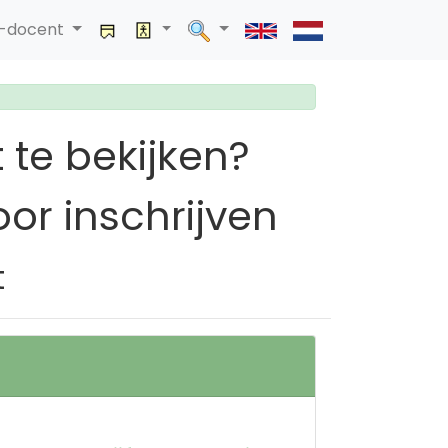
a-docent
 te bekijken?
or inschrijven
t