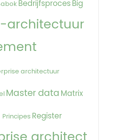
Bedrijfsproces
Big
Babok
-architectuur
ement
rprise architectuur
Master data
Matrix
el
n
Register
Principes
prise architect