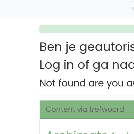
H
Ben je geautori
Log in of ga na
Not found are you a
Content via trefwoord