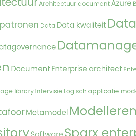
itectuur
Azure
Architectuur document
Data
 patronen
Data kwaliteit
Data
Datamanag
atagovernance
en
Document
Enterprise architect
Ente
age library
Intervisie
Logisch applicatie mod
Modellere
tafoor
Metamodel
itory
Sparx enter
Software