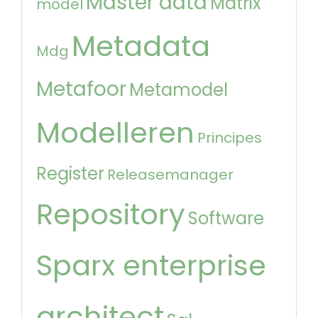
Master data
Matrix
model
Metadata
Mdg
Metafoor
Metamodel
Modelleren
Principes
Register
Releasemanager
Repository
Software
Sparx enterprise
architect