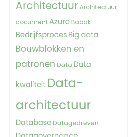
Architectuur
Architectuur
Azure
document
Babok
Bedrijfsproces
Big data
Bouwblokken en
patronen
Data
Data
Data-
kwaliteit
architectuur
Database
Datagedreven
Datagovernance