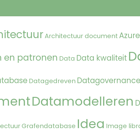
hitectuur
Azure
Architectuur document
D
 en patronen
Data kwaliteit
Data
atabase
Datagovernanc
Datagedreven
ment
Datamodelleren
Idea
tectuur
Grafendatabase
Image libr