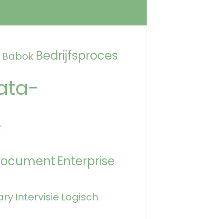
Bedrijfsproces
Babok
ata-
e
Document
Enterprise
ary
Intervisie
Logisch