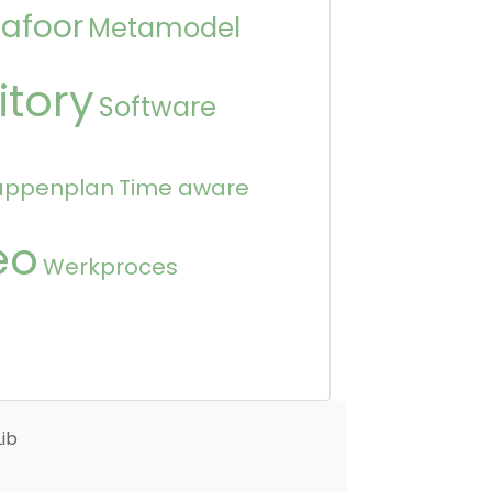
afoor
Metamodel
itory
Software
appenplan
Time aware
eo
Werkproces
ib