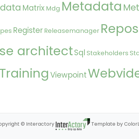
Metadata
 data
Met
Matrix
Mdg
Repos
Register
ipes
Releasemanager
se architect
Sql
Stakeholders
St
Training
Webvid
Viewpoint
opyright © Interactory
Template by ColorL