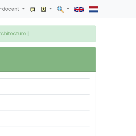
a-docent
chitecture
|