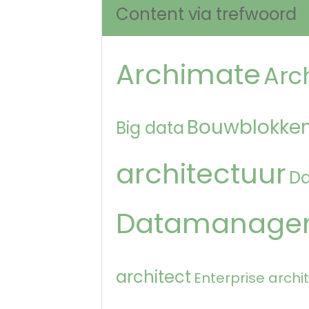
Content via trefwoord
Archimate
Arc
Bouwblokken
Big data
architectuur
D
Datamanage
architect
Enterprise archi