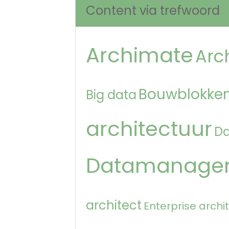
Content via trefwoord
Archimate
Arc
Bouwblokken
Big data
architectuur
D
Datamanage
architect
Enterprise archi