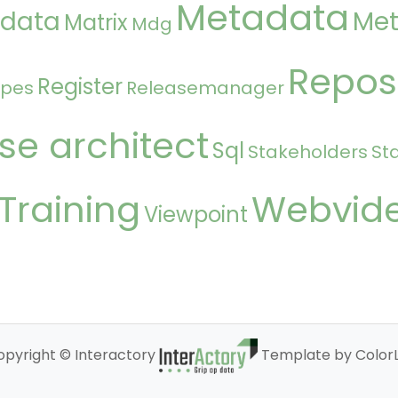
Metadata
 data
Met
Matrix
Mdg
Repos
Register
ipes
Releasemanager
se architect
Sql
Stakeholders
St
Training
Webvid
Viewpoint
opyright © Interactory
Template by ColorL