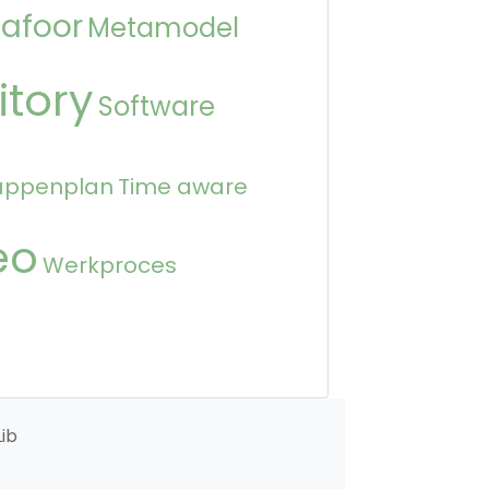
afoor
Metamodel
itory
Software
appenplan
Time aware
eo
Werkproces
ib