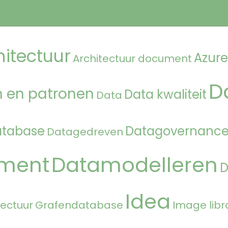
hitectuur
Azure
Architectuur document
D
 en patronen
Data kwaliteit
Data
atabase
Datagovernanc
Datagedreven
ment
Datamodelleren
Idea
tectuur
Grafendatabase
Image libr