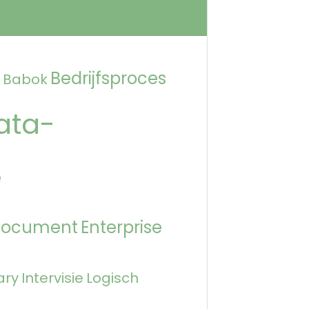
Bedrijfsproces
Babok
ata-
e
Document
Enterprise
ary
Intervisie
Logisch