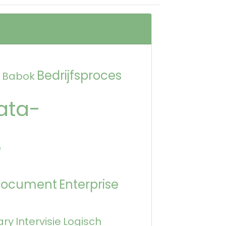
Bedrijfsproces
Babok
ata-
e
Document
Enterprise
ary
Intervisie
Logisch