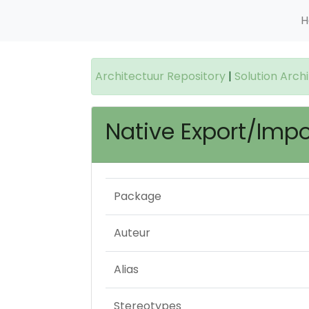
H
Architectuur Repository
|
Solution Arch
Native Export/Imp
Package
Auteur
Alias
Stereotypes