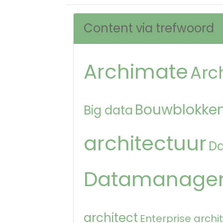
Content via trefwoord
Archimate
Arc
Bouwblokken
Big data
architectuur
D
Datamanage
architect
Enterprise archi