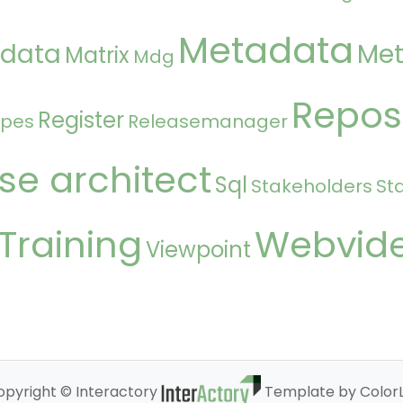
Metadata
 data
Met
Matrix
Mdg
Repos
Register
ipes
Releasemanager
se architect
Sql
Stakeholders
St
Training
Webvid
Viewpoint
opyright © Interactory
Template by ColorL