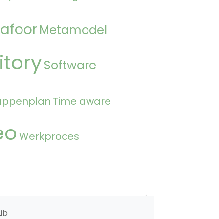
afoor
Metamodel
itory
Software
appenplan
Time aware
eo
Werkproces
ib