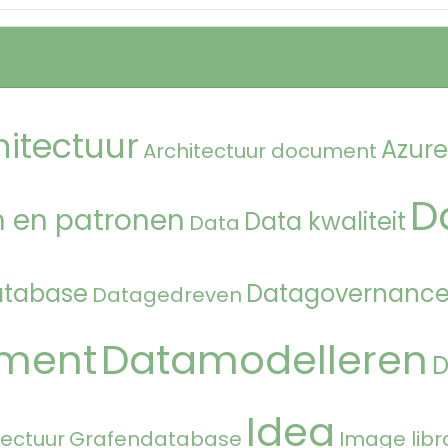
hitectuur
Azure
Architectuur document
D
 en patronen
Data kwaliteit
Data
atabase
Datagovernanc
Datagedreven
ment
Datamodelleren
Idea
tectuur
Grafendatabase
Image libr