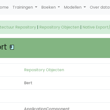
ome
Trainingen
Boeken
Modellen
Over dat
itectuur Repository
|
Repository Objecten
|
Native Export
ort
Repository Objecten
Bert
ApplicationComponent