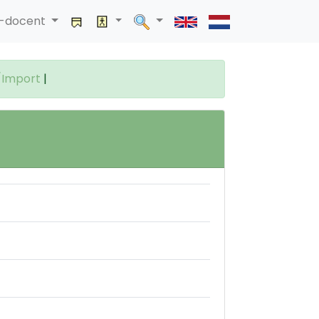
a-docent
/Import
|