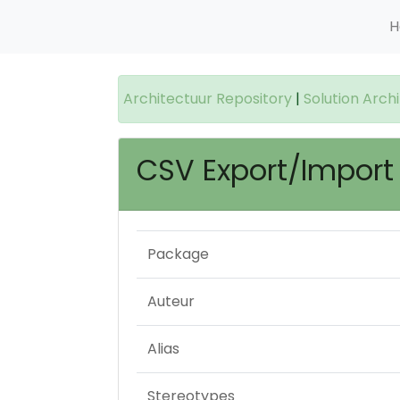
H
Architectuur Repository
|
Solution Arch
CSV Export/Impor
Package
Auteur
Alias
Stereotypes