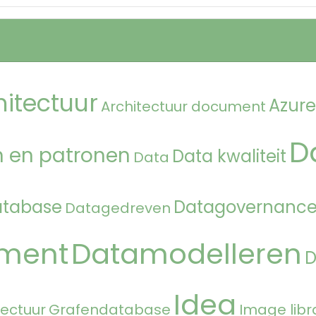
hitectuur
Azure
Architectuur document
D
 en patronen
Data kwaliteit
Data
atabase
Datagovernanc
Datagedreven
ment
Datamodelleren
Idea
tectuur
Grafendatabase
Image libr