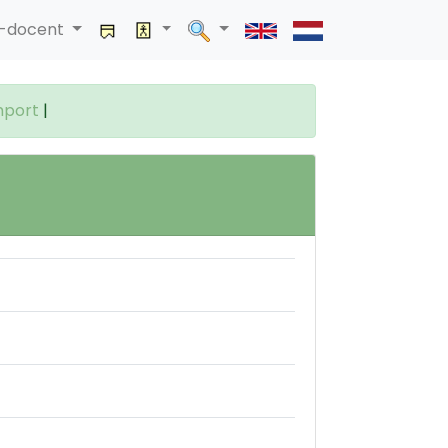
a-docent
mport
|