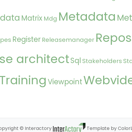
Metadata
 data
Met
Matrix
Mdg
Repos
Register
ipes
Releasemanager
se architect
Sql
Stakeholders
St
Training
Webvid
Viewpoint
opyright © Interactory
Template by ColorL