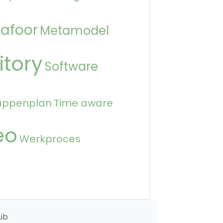
afoor
Metamodel
itory
Software
appenplan
Time aware
eo
Werkproces
ib