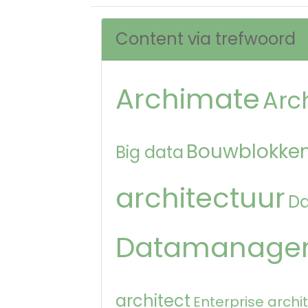
Content via trefwoord
Archimate
Arc
Bouwblokken
Big data
architectuur
D
Datamanage
architect
Enterprise archi