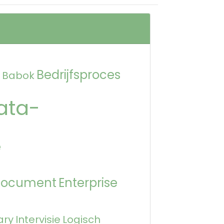
Bedrijfsproces
Babok
ata-
e
Document
Enterprise
ary
Intervisie
Logisch