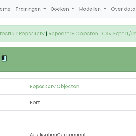
ome
Trainingen
Boeken
Modellen
Over dat
itectuur Repository
|
Repository Objecten
|
CSV Export/I
t
Repository Objecten
Bert
ApplicationComponent