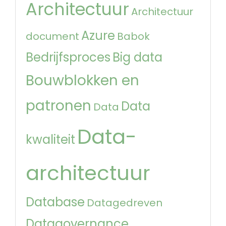
Architectuur
Architectuur
Azure
document
Babok
Bedrijfsproces
Big data
Bouwblokken en
patronen
Data
Data
Data-
kwaliteit
architectuur
Database
Datagedreven
Datagovernance