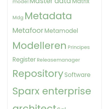
Master data
Matrix
model
Metadata
Mdg
Metafoor
Metamodel
Modelleren
Principes
Register
Releasemanager
Repository
Software
Sparx enterprise
architect