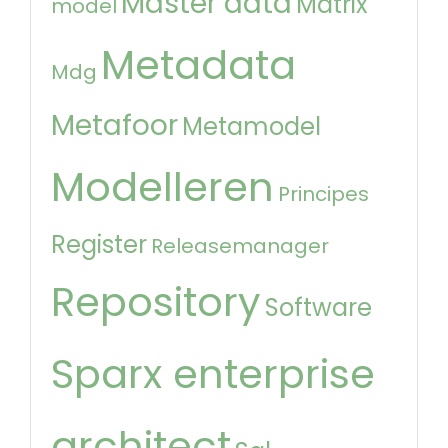
Master data
Matrix
model
Metadata
Mdg
Metafoor
Metamodel
Modelleren
Principes
Register
Releasemanager
Repository
Software
Sparx enterprise
architect