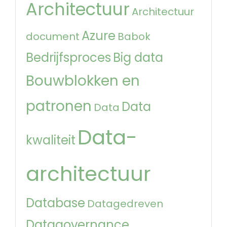
Architectuur
Architectuur
Azure
document
Babok
Bedrijfsproces
Big data
Bouwblokken en
patronen
Data
Data
Data-
kwaliteit
architectuur
Database
Datagedreven
Datagovernance