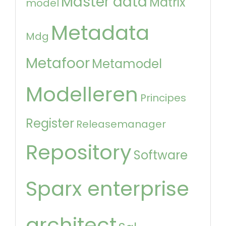
Master data
Matrix
model
Metadata
Mdg
Metafoor
Metamodel
Modelleren
Principes
Register
Releasemanager
Repository
Software
Sparx enterprise
architect