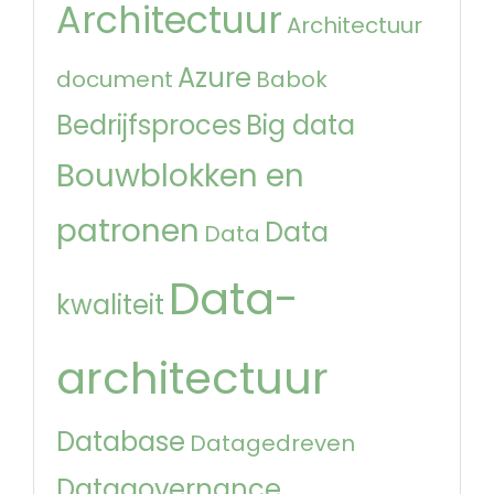
Architectuur
Architectuur
Azure
document
Babok
Bedrijfsproces
Big data
Bouwblokken en
patronen
Data
Data
Data-
kwaliteit
architectuur
Database
Datagedreven
Datagovernance