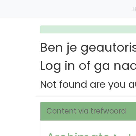
H
Ben je geautori
Log in of ga na
Not found are you a
Content via trefwoord