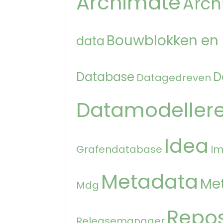
Archimate
Arch
Bouwblokken en
data
Database
D
Datagedreven
Datamodeller
Idea
Grafendatabase
Im
Metadata
Me
Mdg
Repos
Releasemanager