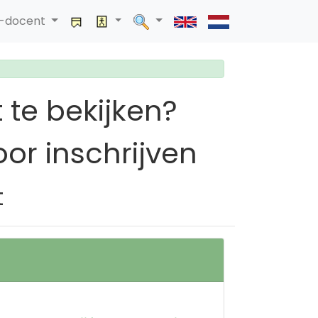
a-docent
 te bekijken?
or inschrijven
t