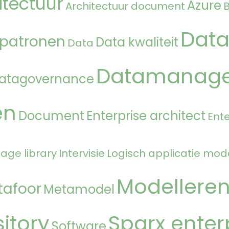
itectuur
Azure
Architectuur document
Data
 patronen
Data kwaliteit
Data
Datamanag
atagovernance
en
Document
Enterprise architect
Ente
age library
Intervisie
Logisch applicatie mod
Modellere
tafoor
Metamodel
itory
Sparx enter
Software