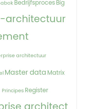
Bedrijfsproces
Big
Babok
-architectuur
ement
rprise architectuur
Master data
Matrix
el
n
Register
Principes
prise architect