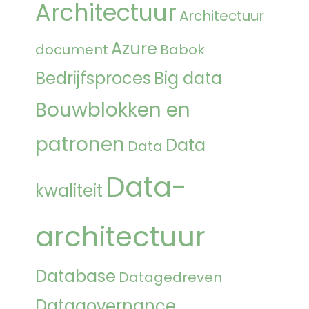
Architectuur
Architectuur
Azure
document
Babok
Bedrijfsproces
Big data
Bouwblokken en
patronen
Data
Data
Data-
kwaliteit
architectuur
Database
Datagedreven
Datagovernance