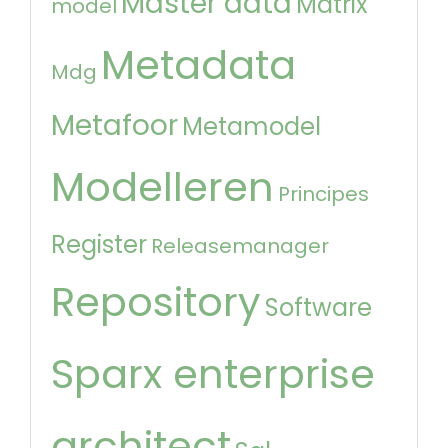
Master data
Matrix
model
Metadata
Mdg
Metafoor
Metamodel
Modelleren
Principes
Register
Releasemanager
Repository
Software
Sparx enterprise
architect