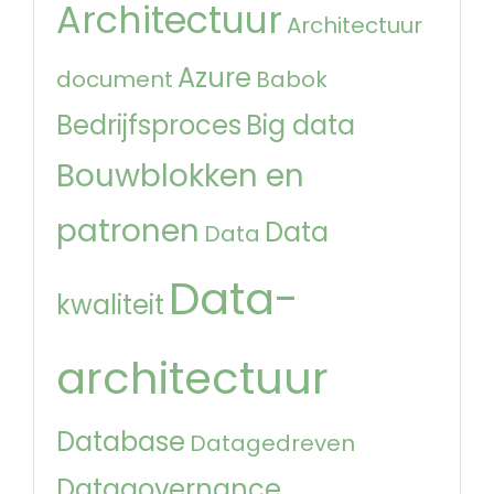
Architectuur
Architectuur
Azure
document
Babok
Bedrijfsproces
Big data
Bouwblokken en
patronen
Data
Data
Data-
kwaliteit
architectuur
Database
Datagedreven
Datagovernance