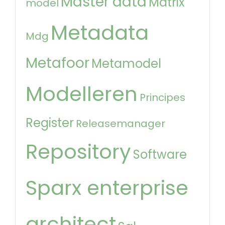
Master data
Matrix
model
Metadata
Mdg
Metafoor
Metamodel
Modelleren
Principes
Register
Releasemanager
Repository
Software
Sparx enterprise
architect