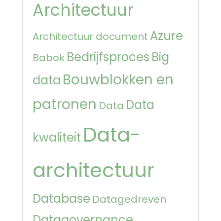
Architectuur
Azure
Architectuur document
Bedrijfsproces
Big
Babok
Bouwblokken en
data
patronen
Data
Data
Data-
kwaliteit
architectuur
Database
Datagedreven
Datagovernance