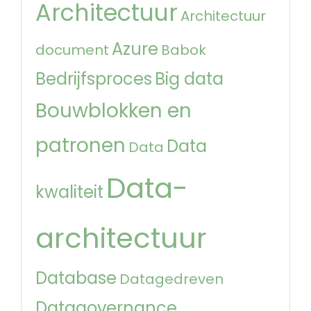
Architectuur
Architectuur
Azure
document
Babok
Bedrijfsproces
Big data
Bouwblokken en
patronen
Data
Data
Data-
kwaliteit
architectuur
Database
Datagedreven
Datagovernance