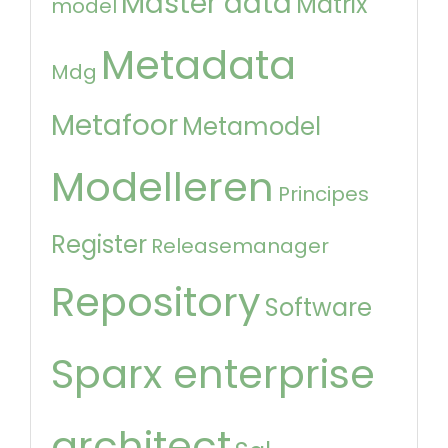
Master data
Matrix
model
Metadata
Mdg
Metafoor
Metamodel
Modelleren
Principes
Register
Releasemanager
Repository
Software
Sparx enterprise
architect