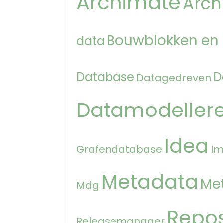
Archimate
Arch
Bouwblokken en
data
Database
D
Datagedreven
Datamodeller
Idea
Grafendatabase
Im
Metadata
Me
Mdg
Repos
Releasemanager