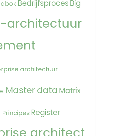
Bedrijfsproces
Big
Babok
-architectuur
ement
rprise architectuur
Master data
Matrix
el
n
Register
Principes
prise architect