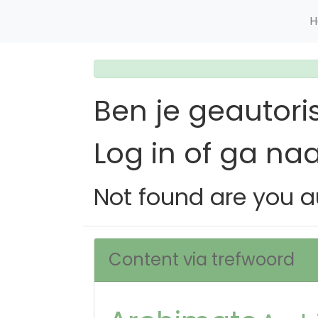
H
Ben je geautori
Log in of ga na
Not found are you a
Content via trefwoord