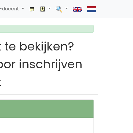
a-docent
 te bekijken?
or inschrijven
t