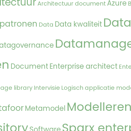
itectuur
Azure
Architectuur document
Data
 patronen
Data kwaliteit
Data
Datamanag
atagovernance
en
Document
Enterprise architect
Ente
age library
Intervisie
Logisch applicatie mod
Modellere
tafoor
Metamodel
itory
Sparx enter
Software