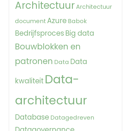
Architectuur
Architectuur
Azure
document
Babok
Bedrijfsproces
Big data
Bouwblokken en
patronen
Data
Data
Data-
kwaliteit
architectuur
Database
Datagedreven
Datagovernance