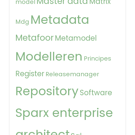
Master data
Matrix
model
Metadata
Mdg
Metafoor
Metamodel
Modelleren
Principes
Register
Releasemanager
Repository
Software
Sparx enterprise
architect