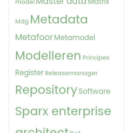
Master data
Matrix
model
Metadata
Mdg
Metafoor
Metamodel
Modelleren
Principes
Register
Releasemanager
Repository
Software
Sparx enterprise
architect