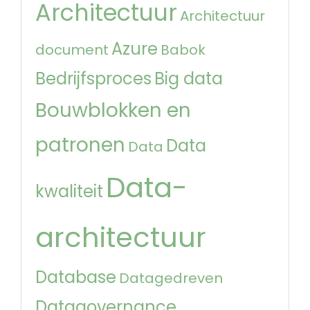
Architectuur
Architectuur
Azure
document
Babok
Bedrijfsproces
Big data
Bouwblokken en
patronen
Data
Data
Data-
kwaliteit
architectuur
Database
Datagedreven
Datagovernance