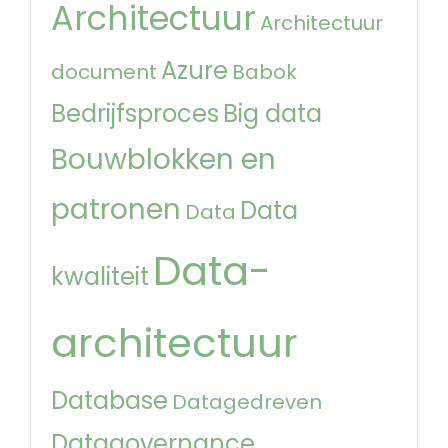
Architectuur
Architectuur
Azure
document
Babok
Bedrijfsproces
Big data
Bouwblokken en
patronen
Data
Data
Data-
kwaliteit
architectuur
Database
Datagedreven
Datagovernance