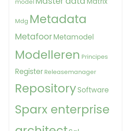
Master data
Matrix
model
Metadata
Mdg
Metafoor
Metamodel
Modelleren
Principes
Register
Releasemanager
Repository
Software
Sparx enterprise
architect