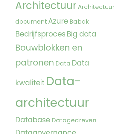
Architectuur
Architectuur
Azure
document
Babok
Bedrijfsproces
Big data
Bouwblokken en
patronen
Data
Data
Data-
kwaliteit
architectuur
Database
Datagedreven
Datagovernance