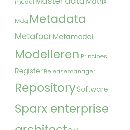
Master data
Matrix
model
Metadata
Mdg
Metafoor
Metamodel
Modelleren
Principes
Register
Releasemanager
Repository
Software
Sparx enterprise
architect