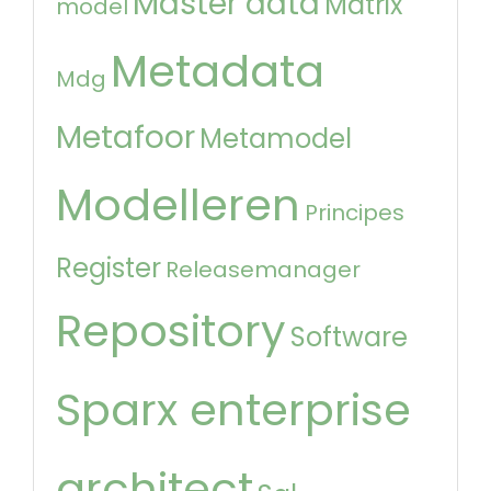
Master data
Matrix
model
Metadata
Mdg
Metafoor
Metamodel
Modelleren
Principes
Register
Releasemanager
Repository
Software
Sparx enterprise
architect