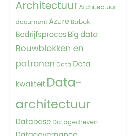
Architectuur
Architectuur
Azure
document
Babok
Bedrijfsproces
Big data
Bouwblokken en
patronen
Data
Data
Data-
kwaliteit
architectuur
Database
Datagedreven
Datagovernance