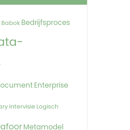
Bedrijfsproces
Babok
ata-
e
Document
Enterprise
ary
Intervisie
Logisch
afoor
Metamodel