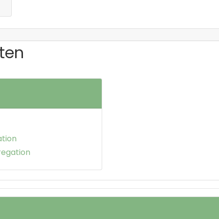
ten
ation
regation