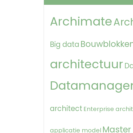
Archimate
Arc
Bouwblokken
Big data
architectuur
D
Datamanage
architect
Enterprise archi
Master
applicatie model