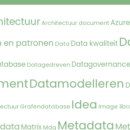
hitectuur
Azure
Architectuur document
D
 en patronen
Data kwaliteit
Data
atabase
Datagovernanc
Datagedreven
ment
Datamodelleren
Idea
tectuur
Grafendatabase
Image libr
Metadata
 data
Met
Matrix
Mdg