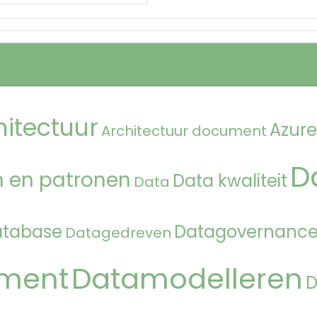
hitectuur
Azure
Architectuur document
D
 en patronen
Data kwaliteit
Data
atabase
Datagovernanc
Datagedreven
ment
Datamodelleren