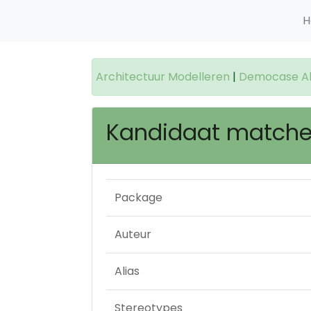
H
Architectuur Modelleren
|
Democase Alb
Kandidaat match
Package
Auteur
Alias
Stereotypes