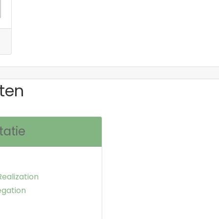
ten
tatie
Realization
egation