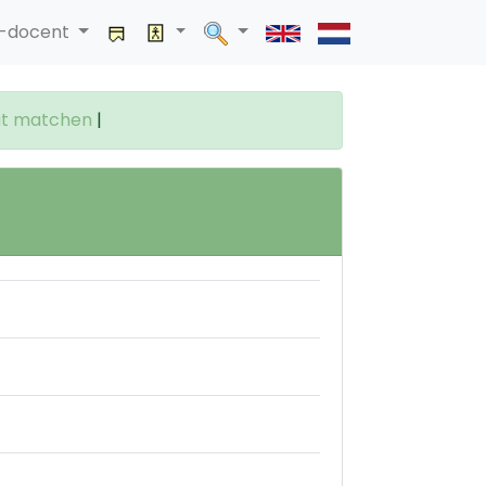
a-docent
at matchen
|