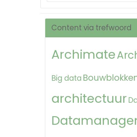
Content via trefwoord
Archimate
Arc
Bouwblokken
Big data
architectuur
D
Datamanage