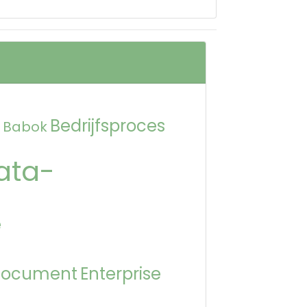
Bedrijfsproces
Babok
ata-
e
Document
Enterprise