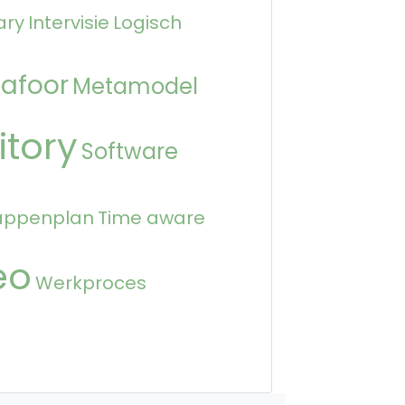
ary
Intervisie
Logisch
afoor
Metamodel
itory
Software
appenplan
Time aware
eo
Werkproces