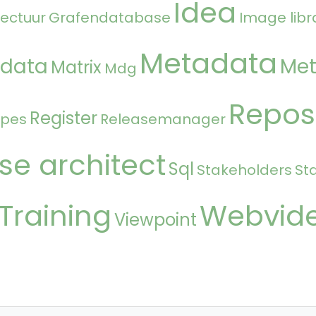
Idea
tectuur
Grafendatabase
Image libr
Metadata
 data
Met
Matrix
Mdg
Repos
Register
ipes
Releasemanager
se architect
Sql
Stakeholders
St
Training
Webvid
Viewpoint