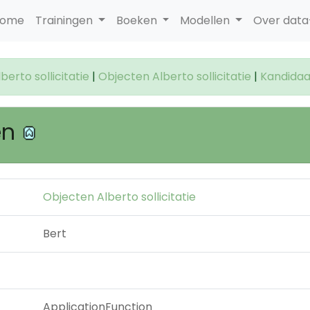
ome
Trainingen
Boeken
Modellen
Over dat
erto sollicitatie
|
Objecten Alberto sollicitatie
|
Kandida
en
Objecten Alberto sollicitatie
Bert
ApplicationFunction