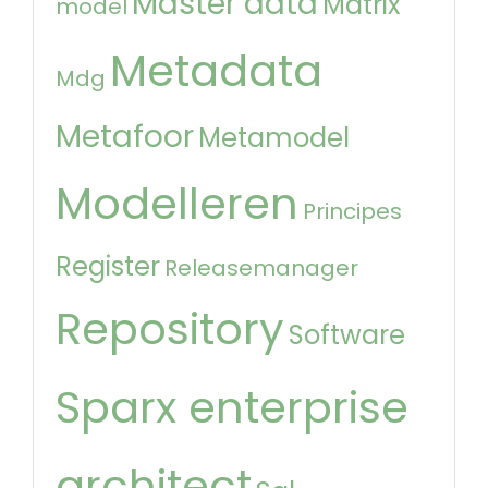
Master data
Matrix
model
Metadata
Mdg
Metafoor
Metamodel
Modelleren
Principes
Register
Releasemanager
Repository
Software
Sparx enterprise
architect