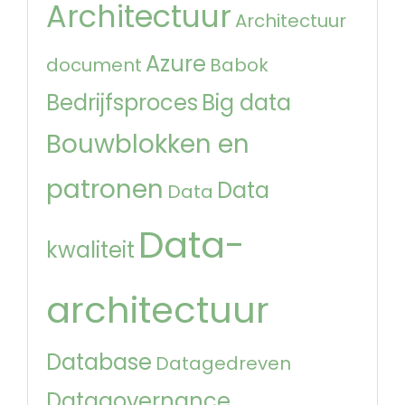
Architectuur
Architectuur
Azure
document
Babok
Bedrijfsproces
Big data
Bouwblokken en
patronen
Data
Data
Data-
kwaliteit
architectuur
Database
Datagedreven
Datagovernance