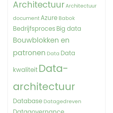
Architectuur
Architectuur
Azure
document
Babok
Bedrijfsproces
Big data
Bouwblokken en
patronen
Data
Data
Data-
kwaliteit
architectuur
Database
Datagedreven
Datagovernance