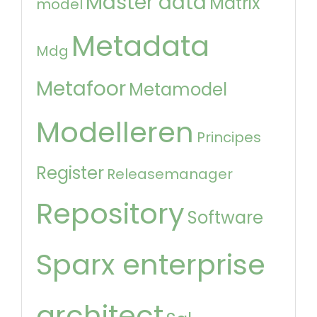
Master data
Matrix
model
Metadata
Mdg
Metafoor
Metamodel
Modelleren
Principes
Register
Releasemanager
Repository
Software
Sparx enterprise
architect