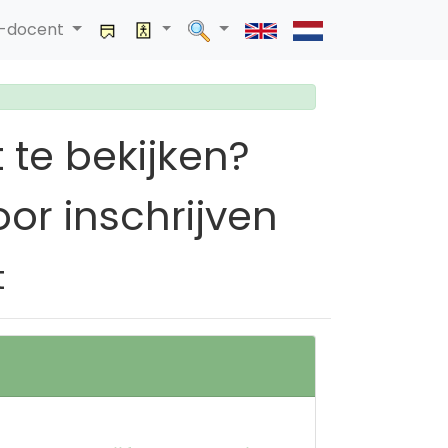
a-docent
 te bekijken?
or inschrijven
t