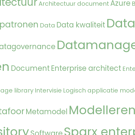
itectuur
Azure
Architectuur document
Data
 patronen
Data kwaliteit
Data
Datamanag
atagovernance
en
Document
Enterprise architect
Ente
age library
Intervisie
Logisch applicatie mod
Modellere
tafoor
Metamodel
itory
Sparx enter
Software