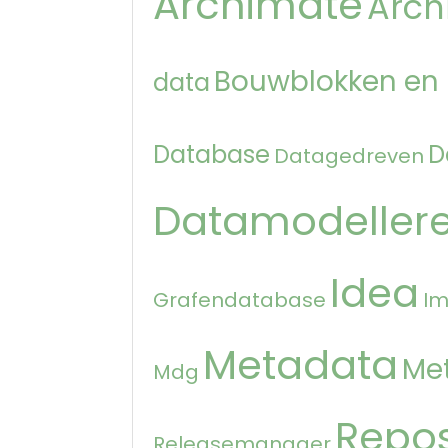
Archimate
Arch
Bouwblokken en
data
Database
D
Datagedreven
Datamodeller
Idea
Grafendatabase
Im
Metadata
Me
Mdg
Repos
Releasemanager