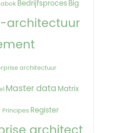
Bedrijfsproces
Big
Babok
-architectuur
ement
rprise architectuur
Master data
Matrix
el
n
Register
Principes
prise architect