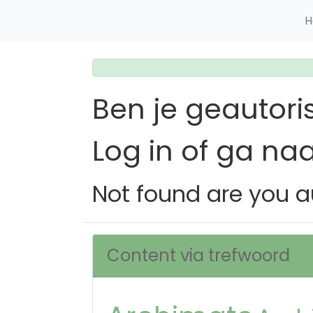
H
Ben je geautori
Log in of ga na
Not found are you a
Content via trefwoord