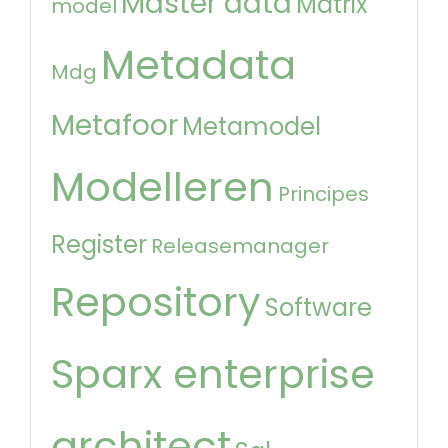
Master data
Matrix
model
Metadata
Mdg
Metafoor
Metamodel
Modelleren
Principes
Register
Releasemanager
Repository
Software
Sparx enterprise
architect