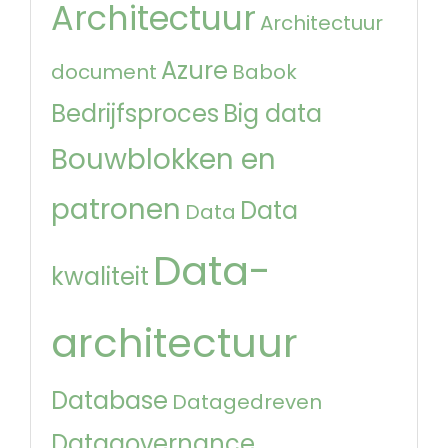
Architectuur
Architectuur
Azure
document
Babok
Bedrijfsproces
Big data
Bouwblokken en
patronen
Data
Data
Data-
kwaliteit
architectuur
Database
Datagedreven
Datagovernance